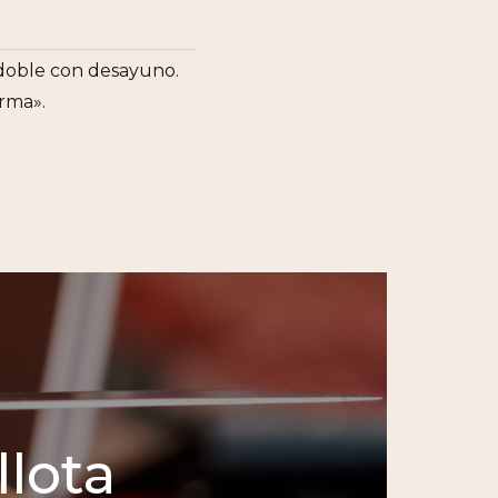
n doble con desayuno.
rma».
lota