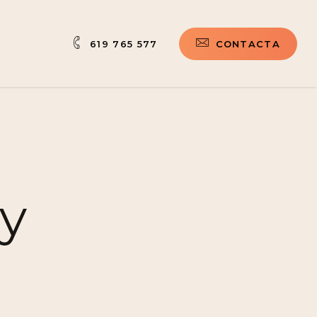
619 765 577
C
O
N
T
A
C
T
A
 y
n